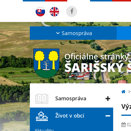
Samospráva
Oficiálne stránky
ŠARIŠSKÝ 
Samospráva
Vý
Život v obci
02
Aktuality