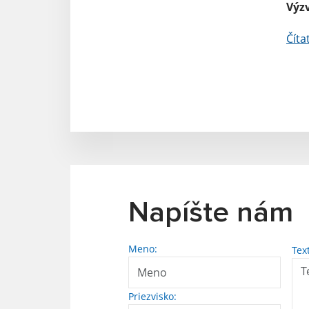
Výz
Číta
Napíšte nám
Meno:
Tex
Priezvisko: