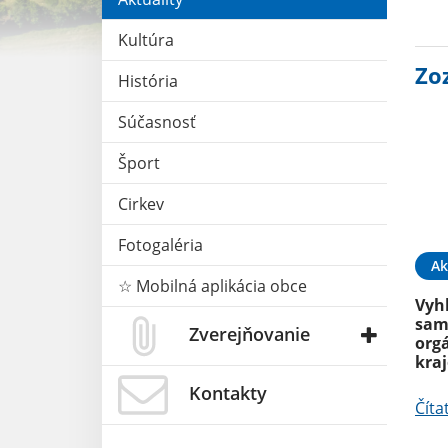
Kultúra
Zo
História
Súčasnosť
Šport
Cirkev
Fotogaléria
Ak
☆ Mobilná aplikácia obce
Vyh
sam
Zverejňovanie
org
kra
Kontakty
Číta