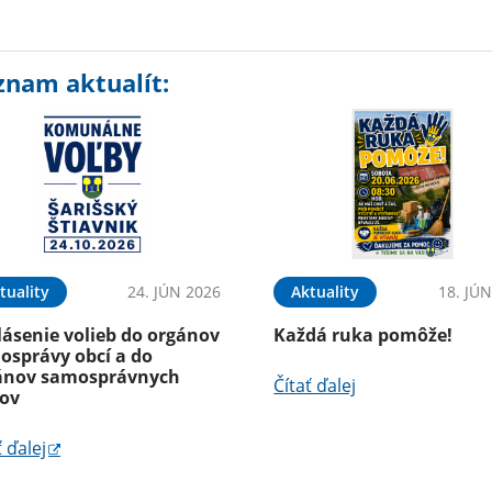
znam aktualít:
tuality
24. JÚN 2026
Aktuality
18. JÚ
lásenie volieb do orgánov
Každá ruka pomôže!
osprávy obcí a do
ánov samosprávnych
Čítať ďalej
jov
ť ďalej