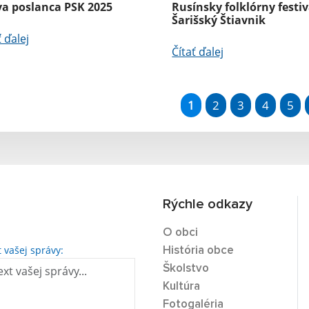
va poslanca PSK 2025
Rusínsky folklórny festiv
Šarišský Štiavnik
ť ďalej
Čítať ďalej
1
2
3
4
5
Rýchle odkazy
O obci
t vašej správy:
História obce
Školstvo
Kultúra
Fotogaléria