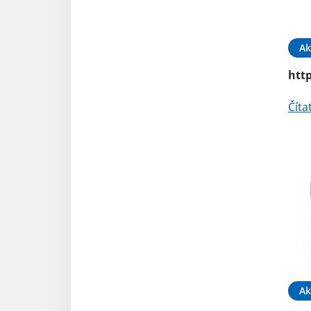
Ak
http
Číta
Ak