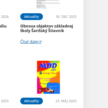
B 2026
Aktuality
30. DEC 2025
pšiu
Obnova objektov základnej
školy Šarišský Štiavnik
Čítať ďalej
N 2025
Aktuality
23. MÁJ 2025