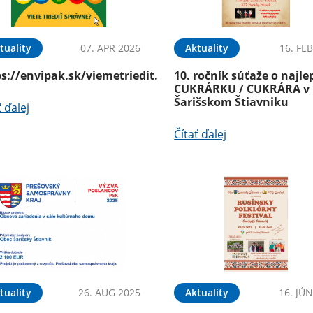
tuality
07. APR 2026
Aktuality
16. FE
s://envipak.sk/viemetriedit.
10. ročník súťaže o najle
CUKRÁRKU / CUKRÁRA v
Šarišskom Štiavniku
ť ďalej
Čítať ďalej
tuality
26. AUG 2025
Aktuality
16. JÚ