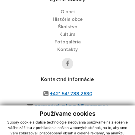
O obci
História obce
Školstvo
Kultúra
Fotogaléria
Kontakty
Kontaktné informácie
+421 54/ 788 2630
obecsarisskystiavnik@zoznam.sk
Používame cookies
Súbory cookie a ďalšie technológie sledovania používame na zlepšenie
vášho zážitku z prehliadania našich webových stránok, na to, aby sme
využite možnosť získavania aktuálnych informácií s využitím RSS
,
vám zobrazovali prispôsobený obsah a cielené reklamy, na analýzu