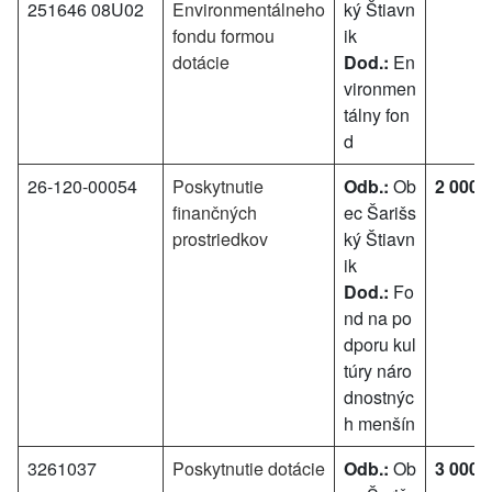
251646 08U02
Environmentálneho
ký Štiavn
fondu formou
ik
dotácie
Dod.:
En
vironmen
tálny fon
d
26-120-00054
Poskytnutie
Odb.:
Ob
2 000 
finančných
ec Šarišs
prostriedkov
ký Štiavn
ik
Dod.:
Fo
nd na po
dporu kul
túry náro
dnostnýc
h menšín
3261037
Poskytnutie dotácie
Odb.:
Ob
3 000 