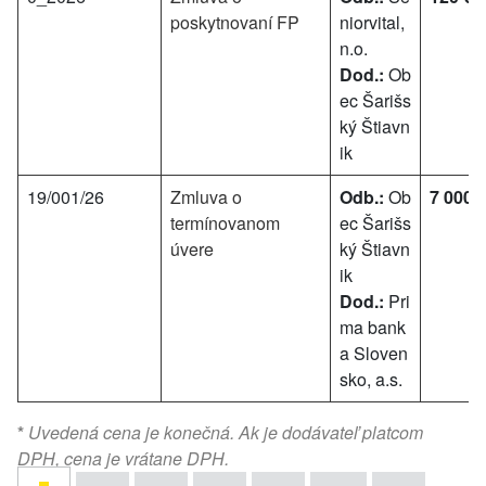
poskytnovaní FP
niorvital,
n.o.
Dod.:
Ob
ec Šarišs
ký Štiavn
ik
19/001/26
Zmluva o
Odb.:
Ob
7 000 
termínovanom
ec Šarišs
úvere
ký Štiavn
ik
Dod.:
Pri
ma bank
a Sloven
sko, a.s.
*
Uvedená cena je konečná. Ak je dodávateľ platcom
DPH, cena je vrátane DPH.