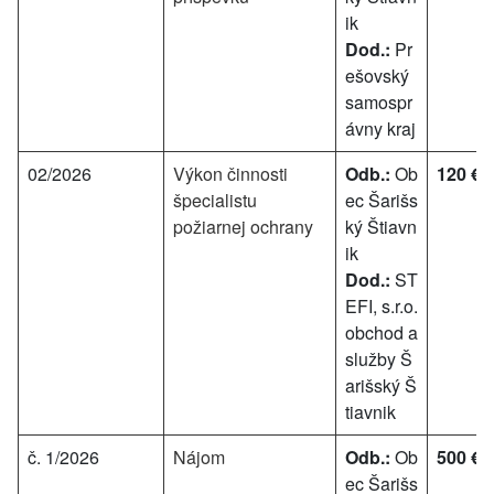
ik
Dod.:
Pr
ešovský
samospr
ávny kraj
02/2026
Výkon činnosti
Odb.:
Ob
120 €
špecialistu
ec Šarišs
požiarnej ochrany
ký Štiavn
ik
Dod.:
ST
EFI, s.r.o.
obchod a
služby Š
arišský Š
tiavnik
č. 1/2026
Nájom
Odb.:
Ob
500 €
ec Šarišs