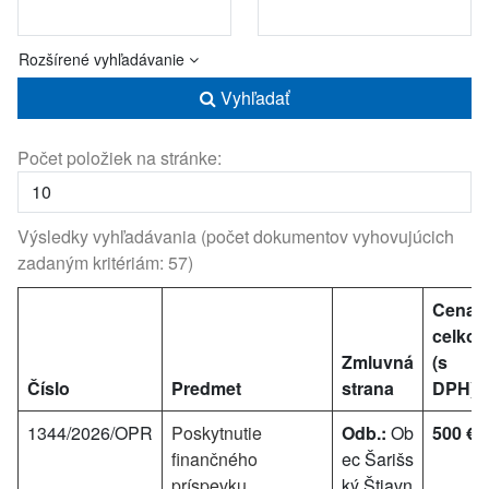
Rozšírené vyhľadávanie
Vyhľadať
Počet položiek na stránke:
Výsledky vyhľadávania (počet dokumentov vyhovujúcich
zadaným kritériám: 57)
Cena
celko
Zmluvná
(s
Číslo
Predmet
strana
DPH)*
1344/2026/OPR
Poskytnutie
Odb.:
Ob
500 €
finančného
ec Šarišs
príspevku
ký Štiavn