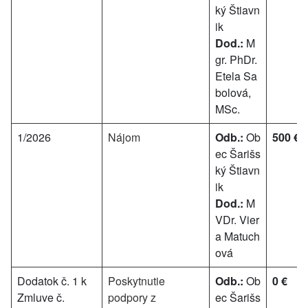
ký Štiavn
ik
Dod.:
M
gr. PhDr.
Etela Sa
bolová,
MSc.
1/2026
Nájom
Odb.:
Ob
500 €
ec Šarišs
ký Štiavn
ik
Dod.:
M
VDr. Vier
a Matuch
ová
Dodatok č. 1 k
Poskytnutie
Odb.:
Ob
0 €
Zmluve č.
podpory z
ec Šarišs