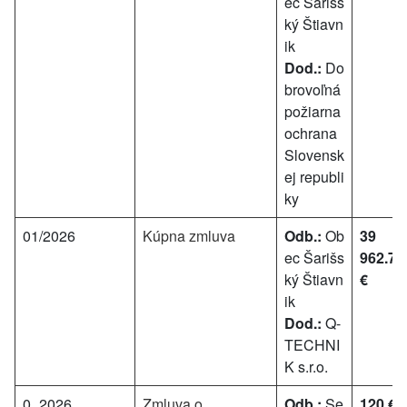
ec Šarišs
ký Štiavn
ik
Dod.:
Do
brovoľná
požiarna
ochrana
Slovensk
ej republi
ky
01/2026
Kúpna zmluva
Odb.:
Ob
39
ec Šarišs
962.70
ký Štiavn
€
ik
Dod.:
Q-
TECHNI
K s.r.o.
0_2026
Zmluva o
Odb.:
Se
120 €