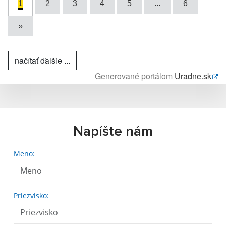
1
2
3
4
5
...
6
»
načítať ďalšie ...
Generované portálom
Uradne.sk
Napíšte nám
Meno:
Priezvisko: