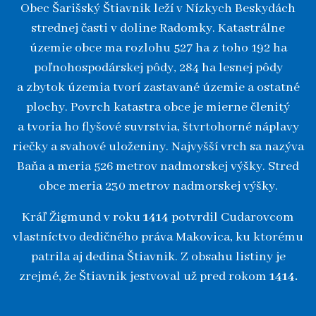
Obec Šarišský Štiavnik leží v Nízkych Beskydách
strednej časti v doline Radomky. Katastrálne
územie obce ma rozlohu 527 ha z toho 192 ha
poľnohospodárskej pôdy, 284 ha lesnej pôdy
a zbytok územia tvorí zastavané územie a ostatné
plochy. Povrch katastra obce je mierne členitý
a tvoria ho flyšové suvrstvia, štvrtohorné náplavy
riečky a svahové uloženiny. Najvyšší vrch sa nazýva
Baňa a meria 526 metrov nadmorskej výšky. Stred
obce meria 230 metrov nadmorskej výšky.
Kráľ Žigmund v roku
1414
potvrdil Cudarovcom
vlastníctvo dedičného práva Makovica, ku ktorému
patrila aj dedina Štiavnik. Z obsahu listiny je
zrejmé, že Štiavnik jestvoval už pred rokom
1414.