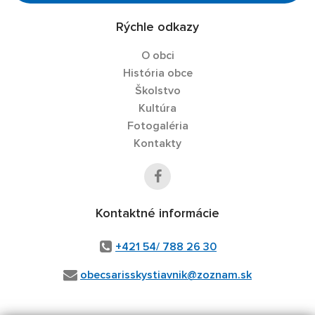
Rýchle odkazy
O obci
História obce
Školstvo
Kultúra
Fotogaléria
Kontakty
Kontaktné informácie
+421 54/ 788 26 30
obecsarisskystiavnik@zoznam.sk