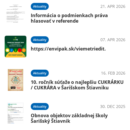
024
21. APR 2026
Aktuality
Informácia o podmienkach práva
hlasovať v referende
s
07. APR 2026
Aktuality
024
https://envipak.sk/viemetriedit.
16. FEB 2026
Aktuality
024
10. ročník súťaže o najlepšiu CUKRÁRKU
/ CUKRÁRA v Šarišskom Štiavniku
30. DEC 2025
Aktuality
024
Obnova objektov základnej školy
ti
Šarišský Štiavnik