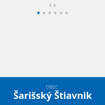
OBEC
Šarišský Štiavnik