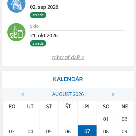
02. sep 2026
streda
Sklo
21. okt 2026
streda
zobraziť ďalšie
KALENDÁR
AUGUST 2026
PO
UT
ST
ŠT
PI
SO
NE
01
02
03
04
05
06
07
08
09