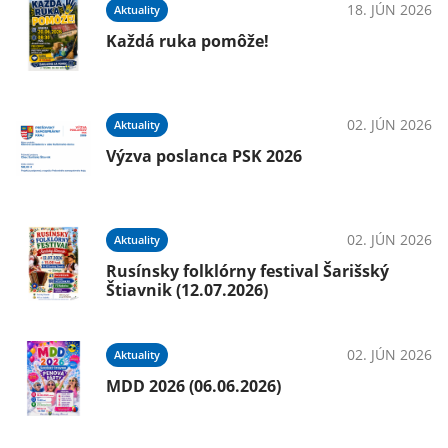
18. JÚN 2026
Aktuality
Každá ruka pomôže!
025
02. JÚN 2026
Aktuality
Výzva poslanca PSK 2026
025
02. JÚN 2026
Aktuality
Rusínsky folklórny festival Šarišský
Štiavnik (12.07.2026)
025
02. JÚN 2026
Aktuality
 /
MDD 2026 (06.06.2026)