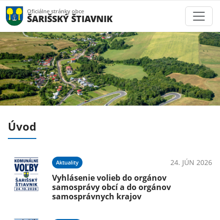
Oficiálne stránky obce
ŠARIŠSKÝ ŠTIAVNIK
Úvod
025
24. JÚN 2026
Aktuality
Vyhlásenie volieb do orgánov
samosprávy obcí a do orgánov
samosprávnych krajov
025